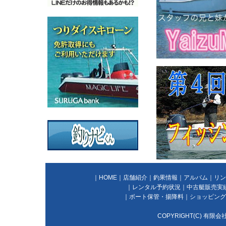
｜
HOME
｜
店舗紹介
｜
釣果情報
｜
アルバム
｜
リン
｜
レンタル予約状況
｜
中古艇販売実
｜
ボート保管・揚降料
｜
ショッピング
COPYRIGHT(C) 有限会