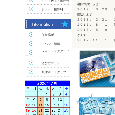
ボート保管・揚降料
開催のお知らせ！！
ジェット揚降料
２０１９． ３．２９ レ
催致します
２０１８． ２．２１ 
２０１５． ５． １ 係
２０１３． ５． ９ 「
係留場所
けます
２０１２．１１． １ 
イベント情報
フィッシングダービ
ー
遊び方プラン
焼津ボートクラブ