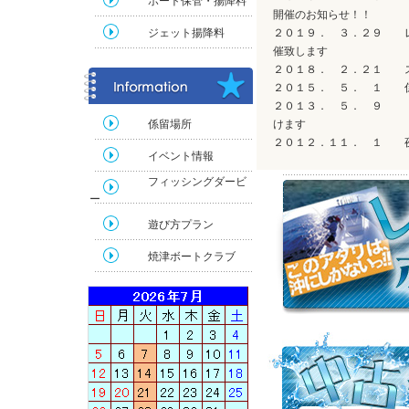
ボート保管・揚降料
開催のお知らせ！！
ジェット揚降料
２０１９． ３．２９ レ
催致します
２０１８． ２．２１ 
２０１５． ５． １ 係
２０１３． ５． ９ 「
係留場所
けます
２０１２．１１． １ 
イベント情報
フィッシングダービ
ー
遊び方プラン
焼津ボートクラブ