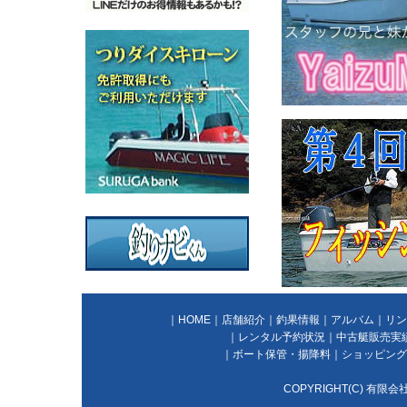
｜
HOME
｜
店舗紹介
｜
釣果情報
｜
アルバム
｜
リン
｜
レンタル予約状況
｜
中古艇販売実
｜
ボート保管・揚降料
｜
ショッピング
COPYRIGHT(C) 有限会